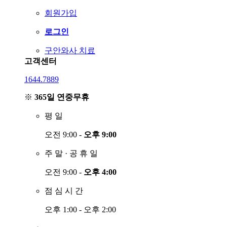
회원가입
로그인
구안와사 치료
고객센터
1644.7889
※
365일 연중무휴
평
일
오전 9:00 -
오후 9:00
주
말
·
공
휴
일
오전 9:00 -
오후 4:00
점
심
시
간
오후 1:00 - 오후 2:00