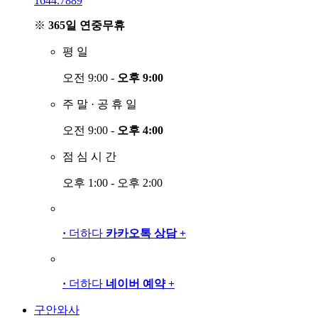
1644.7889
※
365일 연중무휴
평
일
오전 9:00 -
오후 9:00
주
말
·
공
휴
일
오전 9:00 -
오후 4:00
점
심
시
간
오후 1:00 - 오후 2:00
·
더하다
카카오톡 상담
+
·
더하다
네이버 예약
+
구안와사