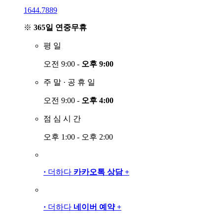
1644.7889
※
365일 연중무휴
평
일
오전 9:00 -
오후 9:00
주
말
·
공
휴
일
오전 9:00 -
오후 4:00
점
심
시
간
오후 1:00 - 오후 2:00
·
더하다
카카오톡 상담
+
·
더하다
네이버 예약
+