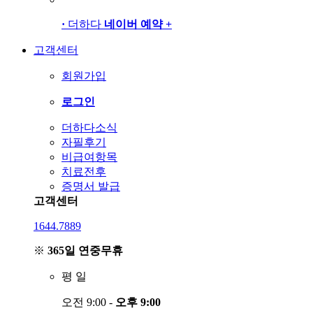
·
더하다
네이버 예약
+
고객센터
회원가입
로그인
더하다소식
자필후기
비급여항목
치료전후
증명서 발급
고객센터
1644.7889
※
365일 연중무휴
평
일
오전 9:00 -
오후 9:00