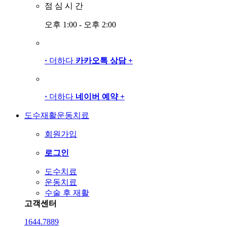
점
심
시
간
오후 1:00 - 오후 2:00
·
더하다
카카오톡 상담
+
·
더하다
네이버 예약
+
도수재활운동치료
회원가입
로그인
도수치료
운동치료
수술 후 재활
고객센터
1644.7889