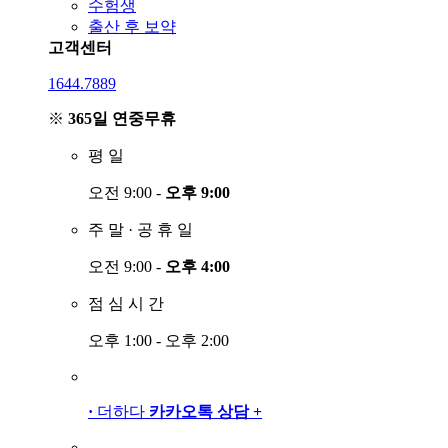
수험생
출산 후 보약
고객센터
1644.7889
※
365일 연중무휴
평
일
오전 9:00 -
오후 9:00
주
말
·
공
휴
일
오전 9:00 -
오후 4:00
점
심
시
간
오후 1:00 - 오후 2:00
·
더하다
카카오톡 상담
+