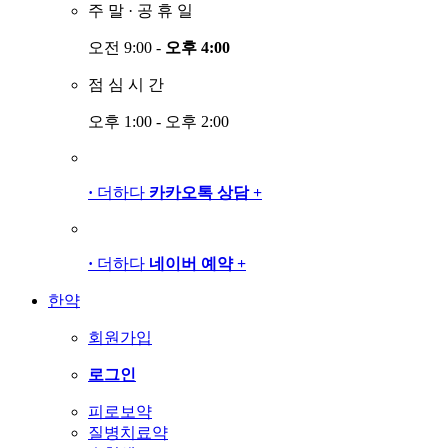
주
말
·
공
휴
일
오전 9:00 -
오후 4:00
점
심
시
간
오후 1:00 - 오후 2:00
·
더하다
카카오톡 상담
+
·
더하다
네이버 예약
+
한약
회원가입
로그인
피로보약
질병치료약