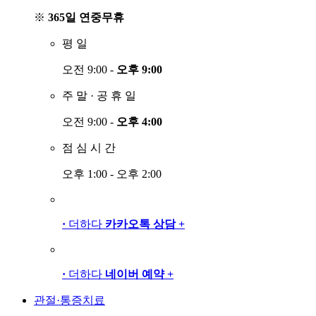
※
365일 연중무휴
평
일
오전 9:00 -
오후 9:00
주
말
·
공
휴
일
오전 9:00 -
오후 4:00
점
심
시
간
오후 1:00 - 오후 2:00
·
더하다
카카오톡 상담
+
·
더하다
네이버 예약
+
관절·통증치료