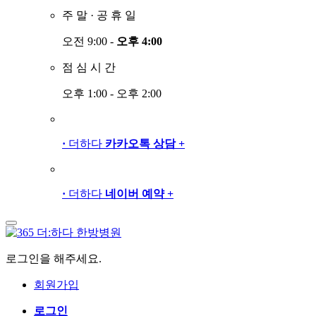
주
말
·
공
휴
일
오전 9:00 -
오후 4:00
점
심
시
간
오후 1:00 - 오후 2:00
·
더하다
카카오톡 상담
+
·
더하다
네이버 예약
+
로그인을 해주세요.
회원가입
로그인