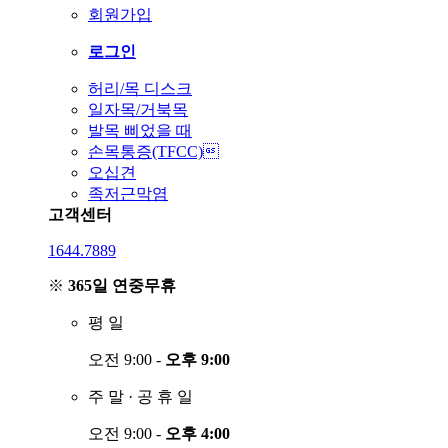
회원가입
로그인
허리/목 디스크
일자목/거북목
발목 삐었을 때
손목통증(TFCC)
오십견
족저근막염
고객센터
1644.7889
※
365일 연중무휴
평
일
오전 9:00 -
오후 9:00
주
말
·
공
휴
일
오전 9:00 -
오후 4:00