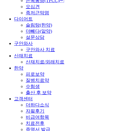
손목통증(TFCC)
오십견
족저근막염
다이어트
슬림탕(한약)
더빼다(알약)
설문상담
구안와사
구안와사 치료
산재치료
산재치료/외래치료
한약
피로보약
질병치료약
수험생
출산 후 보약
고객센터
더하다소식
자필후기
비급여항목
치료전후
증명서 발급