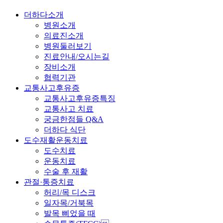
더하다소개
병원소개
의료진소개
병원둘러보기
진료안내/오시는길
장비소개
협력기관
교통사고후유증
교통사고후유증특징
교통사고 치료
궁금한점들 Q&A
더하다 식단
도수재활운동치료
도수치료
운동치료
수술 후 재활
관절·통증치료
허리/목 디스크
일자목/거북목
발목 삐었을 때