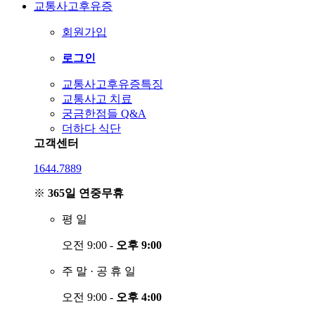
교통사고후유증
회원가입
로그인
교통사고후유증특징
교통사고 치료
궁금한점들 Q&A
더하다 식단
고객센터
1644.7889
※
365일 연중무휴
평
일
오전 9:00 -
오후 9:00
주
말
·
공
휴
일
오전 9:00 -
오후 4:00