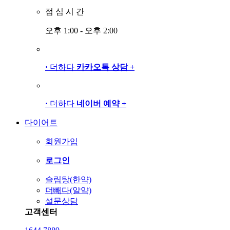
점
심
시
간
오후 1:00 - 오후 2:00
·
더하다
카카오톡 상담
+
·
더하다
네이버 예약
+
다이어트
회원가입
로그인
슬림탕(한약)
더빼다(알약)
설문상담
고객센터