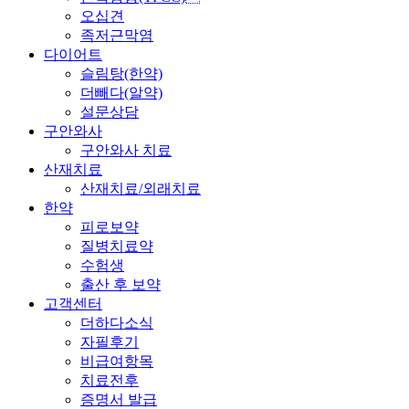
오십견
족저근막염
다이어트
슬림탕(한약)
더빼다(알약)
설문상담
구안와사
구안와사 치료
산재치료
산재치료/외래치료
한약
피로보약
질병치료약
수험생
출산 후 보약
고객센터
더하다소식
자필후기
비급여항목
치료전후
증명서 발급