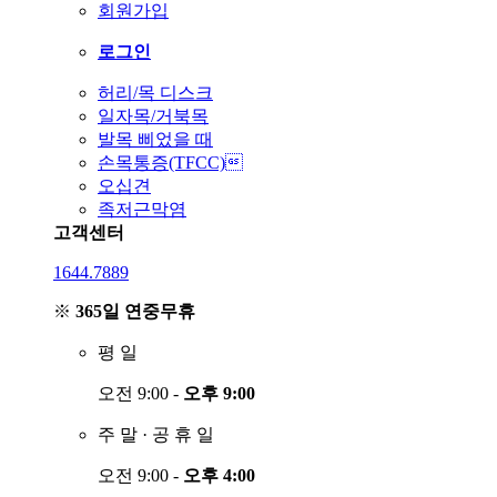
회원가입
로그인
허리/목 디스크
일자목/거북목
발목 삐었을 때
손목통증(TFCC)
오십견
족저근막염
고객센터
1644.7889
※
365일 연중무휴
평
일
오전 9:00 -
오후 9:00
주
말
·
공
휴
일
오전 9:00 -
오후 4:00