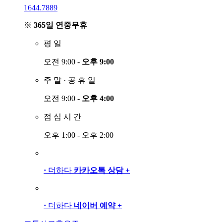
1644.7889
※
365일 연중무휴
평
일
오전 9:00 -
오후 9:00
주
말
·
공
휴
일
오전 9:00 -
오후 4:00
점
심
시
간
오후 1:00 - 오후 2:00
·
더하다
카카오톡 상담
+
·
더하다
네이버 예약
+