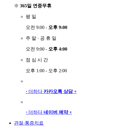
※
365일 연중무휴
평
일
오전 9:00 -
오후 9:00
주
말
·
공
휴
일
오전 9:00 -
오후 4:00
점
심
시
간
오후 1:00 - 오후 2:00
·
더하다
카카오톡 상담
+
·
더하다
네이버 예약
+
관절·통증치료