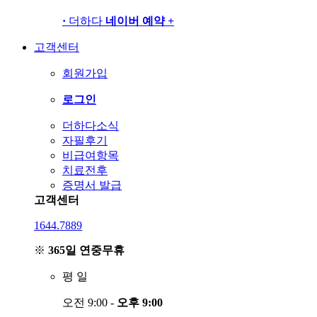
·
더하다
네이버 예약
+
고객센터
회원가입
로그인
더하다소식
자필후기
비급여항목
치료전후
증명서 발급
고객센터
1644.7889
※
365일 연중무휴
평
일
오전 9:00 -
오후 9:00