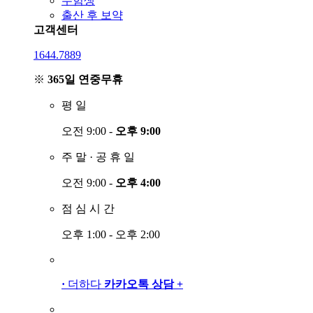
수험생
출산 후 보약
고객센터
1644.7889
※
365일 연중무휴
평
일
오전 9:00 -
오후 9:00
주
말
·
공
휴
일
오전 9:00 -
오후 4:00
점
심
시
간
오후 1:00 - 오후 2:00
·
더하다
카카오톡 상담
+