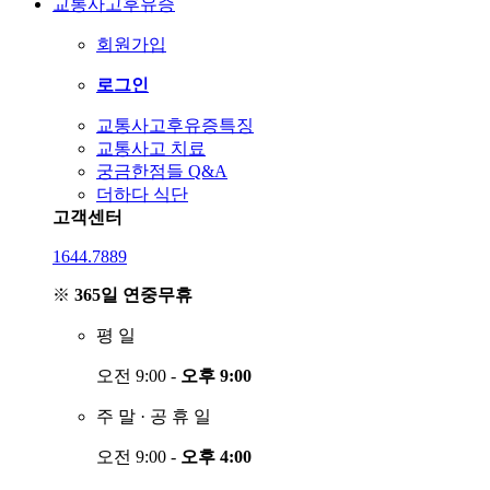
교통사고후유증
회원가입
로그인
교통사고후유증특징
교통사고 치료
궁금한점들 Q&A
더하다 식단
고객센터
1644.7889
※
365일 연중무휴
평
일
오전 9:00 -
오후 9:00
주
말
·
공
휴
일
오전 9:00 -
오후 4:00