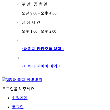
주
말
·
공
휴
일
오전 9:00 -
오후 4:00
점
심
시
간
오후 1:00 - 오후 2:00
·
더하다
카카오톡 상담
+
·
더하다
네이버 예약
+
로그인을 해주세요.
회원가입
로그인