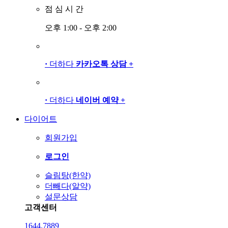
점
심
시
간
오후 1:00 - 오후 2:00
·
더하다
카카오톡 상담
+
·
더하다
네이버 예약
+
다이어트
회원가입
로그인
슬림탕(한약)
더빼다(알약)
설문상담
고객센터
1644.7889