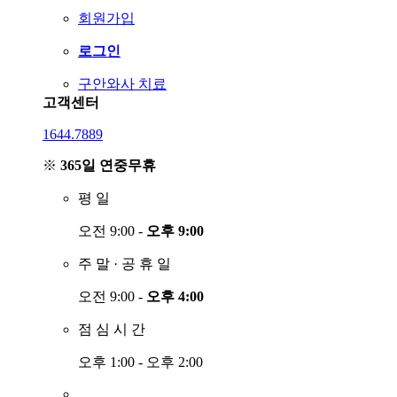
회원가입
로그인
구안와사 치료
고객센터
1644.7889
※
365일 연중무휴
평
일
오전 9:00 -
오후 9:00
주
말
·
공
휴
일
오전 9:00 -
오후 4:00
점
심
시
간
오후 1:00 - 오후 2:00