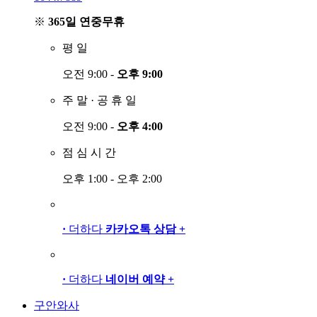
※
365일 연중무휴
평
일
오전 9:00 -
오후 9:00
주
말
·
공
휴
일
오전 9:00 -
오후 4:00
점
심
시
간
오후 1:00 - 오후 2:00
·
더하다
카카오톡 상담
+
·
더하다
네이버 예약
+
구안와사