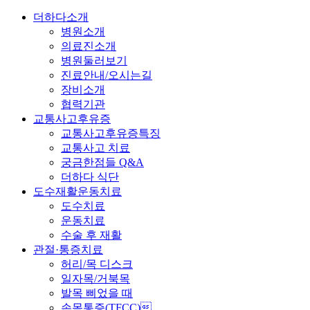
더하다소개
병원소개
의료진소개
병원둘러보기
진료안내/오시는길
장비소개
협력기관
교통사고후유증
교통사고후유증특징
교통사고 치료
궁금한점들 Q&A
더하다 식단
도수재활운동치료
도수치료
운동치료
수술 후 재활
관절·통증치료
허리/목 디스크
일자목/거북목
발목 삐었을 때
손목통증(TFCC)