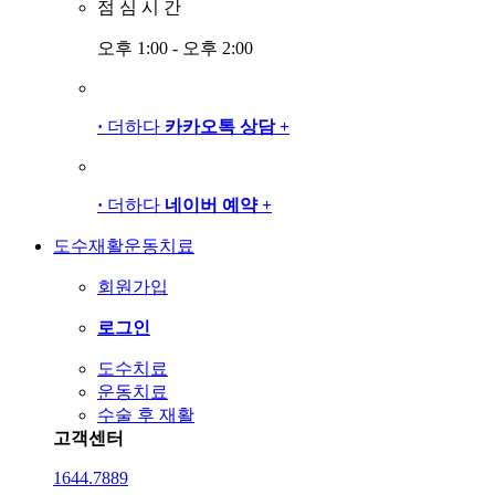
점
심
시
간
오후 1:00 - 오후 2:00
·
더하다
카카오톡 상담
+
·
더하다
네이버 예약
+
도수재활운동치료
회원가입
로그인
도수치료
운동치료
수술 후 재활
고객센터
1644.7889