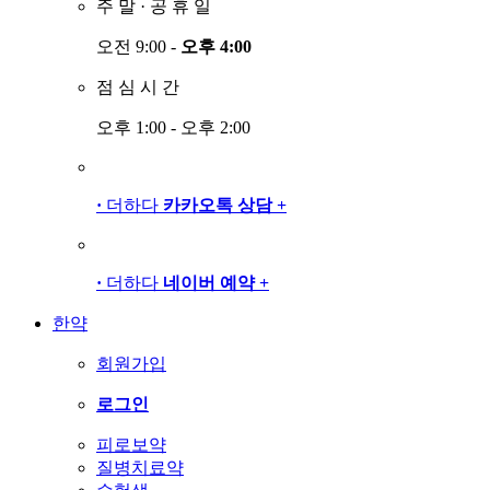
주
말
·
공
휴
일
오전 9:00 -
오후 4:00
점
심
시
간
오후 1:00 - 오후 2:00
·
더하다
카카오톡 상담
+
·
더하다
네이버 예약
+
한약
회원가입
로그인
피로보약
질병치료약